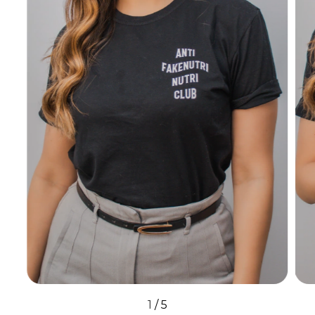
1
/
5