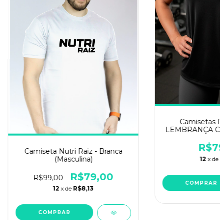
Camisetas D
LEMBRANÇA C
NUTRIÇÃO APL
lo
R$7
Camiseta Nutri Raiz - Branca
(Masculina)
12
x de
R$79,00
R$99,00
COMPRAR
12
x de
R$8,13
COMPRAR